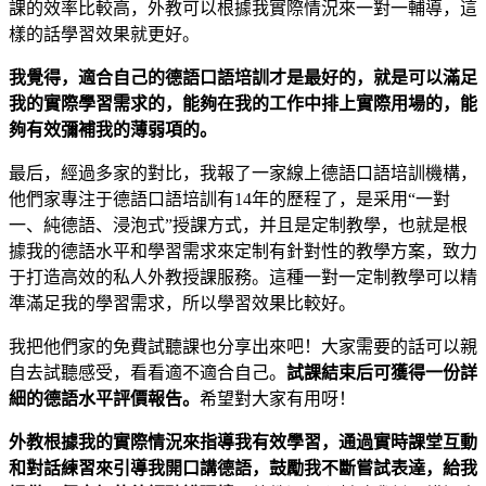
課的效率比較高，外教可以根據我實際情況來一對一輔導，這
樣的話學習效果就更好。
我覺得，適合自己的德語口語培訓才是最好的，
就是可以滿足
我的實際學習需求的，能夠在我的工作中排上實際用場的，能
夠有效彌補我的薄弱項的。
最后，經過多家的對比，我報了一家線上德語口語培訓機構，
他們家專注于德語口語培訓有14年的歷程了，是采用“一對
一、純德語、浸泡式”授課方式，并且是定制教學，也就是根
據我的德語水平和學習需求來定制有針對性的教學方案，致力
于打造高效的私人外教授課服務。這種一對一定制教學可以精
準滿足我的學習需求，所以學習效果比較好。
我把他們家的免費試聽課也分享出來吧！大家需要的話可以親
自去試聽感受，看看適不適合自己。
試課結束后可獲得一份詳
細的德語水平評價報告。
希望對大家有用呀！
外教根據我的實際情況來指導我有效學習，通過實時課堂互動
和對話練習來引導我開口講德語，鼓勵我不斷嘗試表達，給我