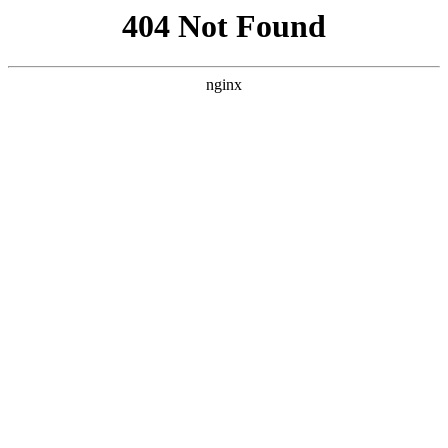
百家日語培訓
五十音圖
在線日語
日語培訓
日語機構
日語資料
歐聲德語
聯系我們
搜索
收起
搜索
日語資料
五十音圖
在線日語
日語培訓
日語機構